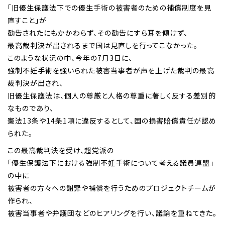
「旧優生保護法下での優生手術の被害者のための補償制度を見
直すこと」が
勧告されたにもかかわらず、その勧告にすら耳を傾けず、
最高裁判決が出されるまで国は見直しを行ってこなかった。
このような状況の中、今年の7月3日に、
強制不妊手術を強いられた被害当事者が声を上げた裁判の最高
裁判決が出され、
旧優生保護法は、個人の尊厳と人格の尊重に著しく反する差別的
なものであり、
憲法13条や14条1項に違反するとして、国の損害賠償責任が認め
られた。
この最高裁判決を受け、超党派の
「優生保護法下における強制不妊手術について考える議員連盟」
の中に
被害者の方々への謝罪や補償を行うためのプロジェクトチームが
作られ、
被害当事者や弁護団などのヒアリングを行い、議論を重ねてきた。