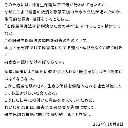
そのためには、旧優生保護法下で何が行われてきたのか、
なぜここまで被害の救済と尊厳回復のための立法が遅れたのか、
徹底的な調査・検証をするとともに、
「旧優生保護法問題解決のための基本法」を作ることを検討する
など、
この旧優生保護法の問題を過去のものとせず、
国会と全省庁あげて障害者に対する差別・偏見をなくす取り組み
に
向き合い続けなければならない。
長年、国策により国民に植え付けられた「優生思想」はそう簡単に
はなくならない。
しかし優劣を競わされ、生きる価値を値踏みされる社会は誰にと
っても生きづらい社会である。
こうした社会に根付いた意識を変えていくために、
れいわ新選組は、障害当事者議員が先頭に立って、
優生思想の根絶に向けて闘い続けることを誓う。
2024年10月8日