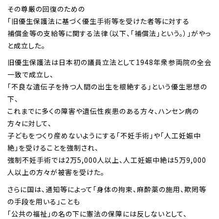
その尊厳の回復のための
「旧優生保護法に基づく優生手術等を受けた者等に対する
補償金等の支給等に関する法律（以下、「補償法」という。）」がやっ
と成立した。
旧優生保護法は日本初の議員立法として1948年衆参両院の全会
一致で成立し、
「不良な遺伝子を持つ人間の出生を根絶する」という優生思想の
下、
これまでに多くの障害や遺伝性疾患のある方々、ハンセン病の
方々に対して、
子どもをつくり産めないようにする「不妊手術」や「人工妊娠中
絶」を受けることを強制され、
強制不妊手術では2万5,000人以上、人工妊娠中絶は5万9,000
人以上の方々が被害を受けた。
さらに国は、通知等によって「身体の拘束、麻酔薬の施用、欺罔等
の手段を用いる」ことも
「公共の福祉」の名の下に憲法の保障には反しないとして、