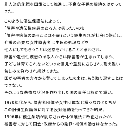
非人道的施策を国策として推進し、不良な子孫の根絶をはかって
きた。
このように優生保護法によって、
「障害や遺伝性疾患のある人は劣ったいのち」
「障害や病気のあることは不幸」という優生思想が社会に蔓延し、
介護の必要な女性障害者は生理の処理などを
他人にしてもらうことは迷惑をかけることと思わされ、
障害や遺伝性疾患のある人からは障害者が生まれてしまう、
子どもは育てられないといった偏見や差別にさらされ、耐え難い
苦しみを負わされ続けてきた。
国が被害者の方々から奪ってしまった未来は、もう取り戻すことは
できない。
そのような悲惨な状況を作り出した国の責任は極めて重い。
1970年代から、障害者団体や女性団体など様々なひとたちが
この旧優生保護法に対する反対運動を行ってきた結果、
1996年に優生条項が削除され母体保護法に改正されたが、
被害者に対して国会・政府からの謝罪・補償の動きはなかった。