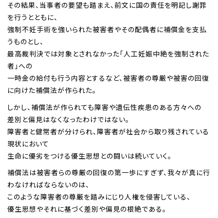
その結果、当事者の要望も踏まえ、前文に国の責任を明記し謝罪
を行うとともに、
強制不妊手術を強いられた被害者やその配偶者に補償金を支払
うものとし、
最高裁判決では対象とされなかった「人工妊娠中絶を強制された
者」への
一時金の給付も行う内容とするなど、被害者の尊厳や被害の回復
に向けた補償法が作られた。
しかし、補償法が作られても障害や遺伝性疾患のある方々への
差別と偏見はなくなったわけではない。
障害者と健常者が分けられ、障害者が社会から取り残されている
現状において
生命に優劣をつける優生思想との闘いは続いていく。
補償法は被害者らの尊厳の回復の第一歩にすぎず、我々が真に行
わなければならないのは、
このような障害者の尊厳を踏みにじり人権を侵害している、
優生思想やそれに基づく差別や偏見の根絶である。