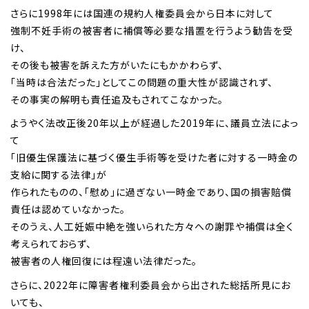
さらに1998年には国連の規約人権委員会から日本に対して
強制不妊手術の被害者に補償等必要な措置を行うよう勧告を受
け、
その後も被害を訴えた方がいたにもかかわらず、
「当時は合法だった」としてこの問題の重大性が認識されず、
その事実の解明も責任追及もされてこなかった。
ようやく法改正後20年以上が経過した2019年に、議員立法によっ
て
「旧優生保護法に基づく優生手術等を受けた者に対する一時金の
支給に関する法律」が
作られたものの、「慰め」に過ぎない一時金であり、国の損害賠償
責任は認めていなかった。
そのうえ、人工妊娠中絶を強いられた方々への謝罪や補償は全く
考えられておらず、
被害者の人権回復には程遠い法律だった。
さらに、2022年に障害者権利委員会から出された総括所見にお
いても、