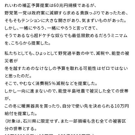
れいわの補正予算提案は60兆円規模であるが、
野党第一党は政府案に減額すら求める貴族っぷりであったため、
そもそもテンションに大きな開きがあり、気まずいものがあった。
しかし、一緒にやろう、一緒にやろうと言ってきて、
そうであるなら超ドケチな奴らでも最低限飲めるだろうミニマム
を、こちらから提案した。
私たちとしても、ひょっとして野党過半数の中で、減税や、能登の被
災者が
冬を越すためのなけなしの予算を取れる可能性はゼロではない
と思ったのだ。
そこで、やむなく消費税5％減税などを提案した。
しかし一向に進まないので、能登半島地震で被災した全ての世帯
が、
この冬に暖房器具を買ったり、自分で使い先を決められる10万円
給付を提案した。
（対象は、石川県に限定せず、また一部損壊も含む全ての被害区
分の世帯とする。