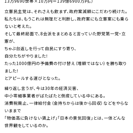
13万9690世帯×10万円＝139億6900万円。）
立憲民主党は、それさえも飲まず、政府案減額にこだわり続けた。
私たちは、もうこれは無理だと判断し、政府案にも立憲案にも乗ら
ないと考えた。
そして最終局面で、8会派をまとめると言っていた野党第一党・立
憲が、
ちゃぶ台返しを行って自民にすり寄り、
自分たちがやりました！
たった1000億円の予備費の付け替え（増額ではない）を勝ち取り
ました！
とアピールする運びとなった。
繰り返し言うが、今は30年の経済災害、
中小零細事業者がばたばたと倒産している中にある。
消費税廃止、一律給付金（金持ちからは後から回収）などをやらな
いままで
「物価高に負けない賃上げ」「日本の景気回復」とは、一体どんな
世界観をしているのか。