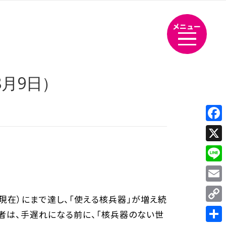
メニュー
月9日）
Fac
X
Line
Emai
月現在）にまで達し、「使える核兵器」が増え続
Cop
導者は、手遅れになる前に、「核兵器のない世
Link