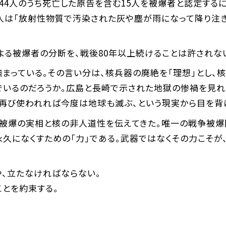
告44人のうち死亡した原告を含む15人を被爆者と認定する
一人は「放射性物質で汚染された灰や塵が雨になって降り注ぎ
よる被爆者の分断を、戦後80年以上続けることは許されな
まっている。その言い分は、核兵器の廃絶を「理想」とし、核
でいるのだろうか。広島と長崎で示された地獄の惨禍を見れ
が再び使われれば今度は地球も滅ぶ、という現実から目を背
で被爆の実相と核の非人道性を伝えてきた。唯一の戦争被爆
永久になくすための「力」である。武器ではなくその力こそが
や、立たなければならない。
ことを約束する。