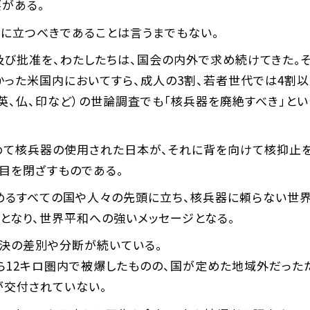
がある。
頭に立つべきであることは言うまでもない。
び批准を、わたしたちは、国会の内外で求め続けてきた。
かった米国内においてすら、成人の3割、若者世代では4割
、英、仏、印など）の世論調査でも「核兵器を廃絶すべき」と
めて核兵器の使用された日本が、それに背を向けて核抑止
目を閉ざすものである。
求めるすべての国や人々の先頭に立ち、核兵器に頼らない世
となり、世界平和への強いメッセージとなる。
解決の差別や分断が続いている。
ら12キロ圏内で被爆したものの、国が定めた地域外だったた
が交付されていない。