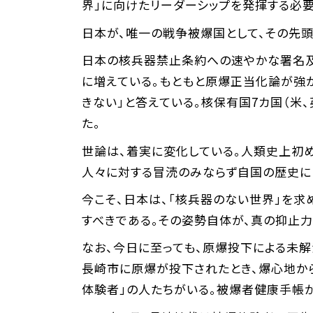
界」に向けたリーダーシップを発揮する必要
日本が、唯一の戦争被爆国として、その先
日本の核兵器禁止条約への速やかな署名及
に増えている。もともと原爆正当化論が強
きない」と答えている。核保有国7カ国（米
た。
世論は、着実に変化している。人類史上初
人々に対する冒涜のみならず自国の歴史に
今こそ、日本は、「核兵器のない世界」を
すべきである。その姿勢自体が、真の抑止力
なお、今日に至っても、原爆投下による未
長崎市に原爆が投下されたとき、爆心地か
体験者」の人たちがいる。被爆者健康手帳