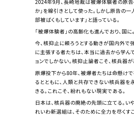
2024年9月、長崎地裁は被爆体験者の原
か」を線引きとして使った。しかし原告の
部被ばくもしています」と語っている。
「被爆体験者」の高齢化も進んでおり、国に
今、核抑止に頼ろうとする動きが国内外で強
に主張する者たちは、本当に過去から学ん
ョンでしかない。核抑止論者こそ、核兵器
原爆投下から80年、被爆者たちは命懸け
るとともに、人類と共存できない核兵器を
きる。これこそ、紛れもない現実である。
日本は、核兵器の廃絶の先頭に立てる。い
れいわ新選組は、そのために全力を尽くす