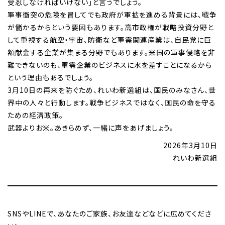
受忍しなければいけない」と言うでしょう。
軍事衝突の危険を冒してでも政府が軍拡を進める背景には、戦争
が儲かるからという要因もあります。高市政権が戦略投資分野と
して重視する航空・宇宙、防衛など軍需関連産業は、自民党に巨
額献金する企業が集まる分野でもあります。米国の軍事侵略を非
難できないのも、軍需企業のビジネスに水を差すことになるから
という理由もあるでしょう。
3月10日の再来を防ぐため、れいわ新選組は、国民のみなさん、世
界中の人々と行動します。戦争ビジネスではなく、国民の命を守る
ための経済政策。
武器よりお米。あきらめず、一緒に声をあげましょう。
2026年3月10日
れいわ新選組
SNSやLINEで、あなたのご家族、お友達などなどに広めてくださ