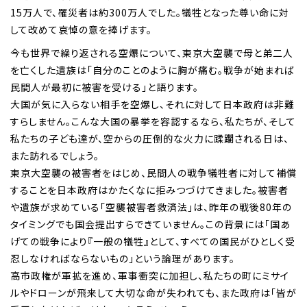
15万人で、罹災者は約300万人でした。犠牲となった尊い命に対
して改めて哀悼の意を捧げます。
今も世界で繰り返される空爆について、東京大空襲で母と弟二人
を亡くした遺族は「自分のことのように胸が痛む。戦争が始まれば
民間人が最初に被害を受ける」と語ります。
大国が気に入らない相手を空爆し、それに対して日本政府は非難
すらしません。こんな大国の暴挙を容認するなら、私たちが、そして
私たちの子ども達が、空からの圧倒的な火力に蹂躙される日は、
また訪れるでしょう。
東京大空襲の被害者をはじめ、民間人の戦争犠牲者に対して補償
することを日本政府はかたくなに拒みつづけてきました。被害者
や遺族が求めている「空襲被害者救済法」は、昨年の戦後80年の
タイミングでも国会提出すらできていません。この背景には「国あ
げての戦争により『一般の犠牲』として、すべての国民がひとしく受
忍しなければならないもの」という論理があります。
高市政権が軍拡を進め、軍事衝突に加担し、私たちの町にミサイ
ルやドローンが飛来して大切な命が失われても、また政府は「皆が