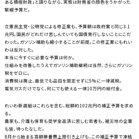
ある積極財政」と語りながら、実態は財務省の顔色をうかがった
緊縮予算だ。
立憲民主党・公明党による修正案も、予算額は政府案と同じ3.1
兆円。国民がどれだけ苦しんでいても国債発行しないことにこだ
わった。ガソリン補助も縮小することが前提。この修正案にもれい
わは反対した。
本当に今すぐに必要な予算は何か。
仕組みを改善したうえでガソリン補助継続は当然、さらにガソリン
税をゼロに。
消費税は廃止、最低でも品目を限定せずに5%に一律減税。
電気ガスだけでなく、何にでも使える一律10万円の給付金。
れいわ新選組はこれらを含む、総額約102兆円の補正予算を求め
る。
農家も、介護も保育も奨学金返済に苦しむ若者も、被災地の企業
も皆、待ったなしだ。
8月から始まる高額療養費上限引き上げも、この補正予算で凍結