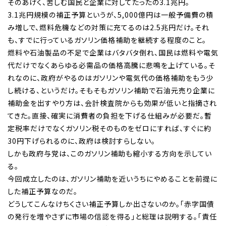
そのあげく、苦しむ国民と企業に対してたったの3.1兆円。
3.1兆円規模の補正予算というが、5,000億円は一般予備費の積
み増しで、燃料危機などの対策に充てるのは2.5兆円だけ。それ
も、すでに行っているガソリン価格補助を継続する程度のこと。
燃料や石油製品の不足で企業はバタバタ倒れ、国民は燃料や電気
代だけでなくあらゆる必需品の価格高騰に悲鳴を上げている。そ
れなのに、政府がやるのはガソリンや電気代の価格補助をもう少
し続ける、というだけ。そもそもガソリン補助で石油元売り企業に
補助金を出すやり方は、会計検査院からも効果が低いと指摘され
てきた。直接、確実に消費者の負担を下げる仕組みが必要だ。暫
定税率だけでなくガソリン税そのものをゼロにすれば、すぐに約
30円下げられるのに、政府は検討すらしない。
しかも政府与党は、このガソリン補助も縮小する方向を示してい
る。
今回成立したのは、ガソリン補助を近いうちにやめることを前提に
した補正予算なのだ。
どうしてこんなけちくさい補正予算しか出さないのか。「赤字国債
の発行を増やさずに市場の信認を得る」と総理は説明する。「責任