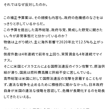
それではなぜ反対したのか。
この補正予算案は、その規模も内容も、政府の危機感のなさをは
っきりと示しているからだ。
この予算を提出した高市総理、政府与党、賛成した野党に聞きた
い。今が非常事態だと分かっているのか？
物価は上がり続け、主に海外影響で2020年比で12.5%も上がっ
た。
倒産件数は4年連続で前年を上回り、実質賃金も4年連続でマイ
ナス。
そこに米国とイスラエルによる国際法違反のイラン攻撃で、原油供
給が滞り、国民は燃料費高騰と供給不安に苦しんでいる。
高市総理は米国に対して国際法違反の攻撃を非難することもせ
ず、違法な戦争を止めるために積極的に動かなかった。日本政府
自身が米国の違法な侵略を容認して、危機が長期化するのを助長
してきたといえる。