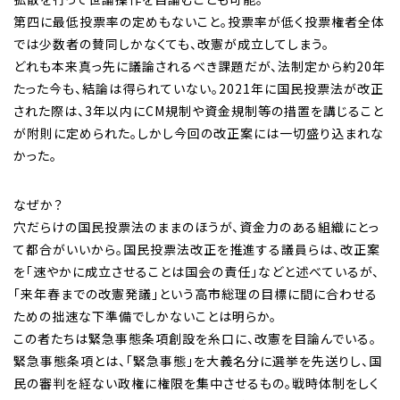
第四に最低投票率の定めもないこと。投票率が低く投票権者全体
では少数者の賛同しかなくても、改憲が成立してしまう。
どれも本来真っ先に議論されるべき課題だが、法制定から約20年
たった今も、結論は得られていない。2021年に国民投票法が改正
された際は、3年以内にCM規制や資金規制等の措置を講じること
が附則に定められた。しかし今回の改正案には一切盛り込まれな
かった。
なぜか？
穴だらけの国民投票法のままのほうが、資金力のある組織にとっ
て都合がいいから。国民投票法改正を推進する議員らは、改正案
を「速やかに成立させることは国会の責任」などと述べているが、
「来年春までの改憲発議」という高市総理の目標に間に合わせる
ための拙速な下準備でしかないことは明らか。
この者たちは緊急事態条項創設を糸口に、改憲を目論んでいる。
緊急事態条項とは、「緊急事態」を大義名分に選挙を先送りし、国
民の審判を経ない政権に権限を集中させるもの。戦時体制をしく