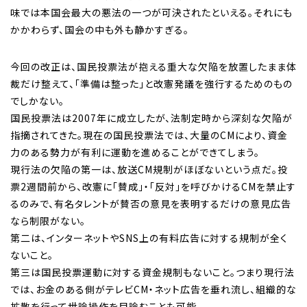
味では本国会最大の悪法の一つが可決されたといえる。それにも
かかわらず、国会の中も外も静かすぎる。
今回の改正は、国民投票法が抱える重大な欠陥を放置したまま体
裁だけ整えて、「準備は整った」と改憲発議を強行するためのもの
でしかない。
国民投票法は2007年に成立したが、法制定時から深刻な欠陥が
指摘されてきた。現在の国民投票法では、大量のCMにより、資金
力のある勢力が有利に運動を進めることができてしまう。
現行法の欠陥の第一は、放送CM規制がほぼないという点だ。投
票2週間前から、改憲に「賛成」・「反対」を呼びかけるCMを禁止す
るのみで、有名タレントが賛否の意見を表明するだけの意見広告
なら制限がない。
第二は、インターネットやSNS上の有料広告に対する規制が全く
ないこと。
第三は国民投票運動に対する資金規制もないこと。つまり現行法
では、お金のある側がテレビCM・ネット広告を垂れ流し、組織的な
拡散を行って世論操作を目論むことも可能。