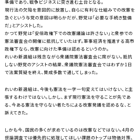
準備であり、戦争ビジネスに突き進む土台となる。
現行法の欠陥を意図的に放置し、自らに有利な仕組みでの改憲を
急ぐという与党の意図は明らかだが、野党は「必要な手続き整備
だ」とアシストした。
かつて野党は「安倍政権下での改憲議論は許さない」と衆参での
憲法審査会の開催に抵抗していたはず。軍事経済を推進する高市
政権下なら、改憲に向けた準備は認めるというのか。
れいわ新選組は残念ながら衆議院憲法審査会に席がない。抵抗
しない野党のアシストの結果、衆議院憲法審査会ではわずか1日
で法案質疑を終え、賛成多数で通してしまった。
れいわ新選組は、今後も憲法を一字一句変えてはいけない、と主
張するわけではない。しかし、まず現行憲法を守ることが先であ
る、今ある憲法を守らない者たちによる改憲発議を認めるな、と
訴えてきた。
しかも今、国民の多くが求めているのは改憲などではない。4月の
世論調査では優先的に処理してほしい課題のトップは物価対策、