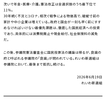
次いで年金・医療・介護。憲法改正は全選択肢のうち最下位で
11％。
30年続く不況とコロナ、相次ぐ戦争による物価高で、破綻寸前の
家計や中小企業は増えている。政府と国会が一刻も早く前にすす
めなければいけない最優先課題は、徹底した国民経済への投資
であり、具体的には消費税廃止や現金給付、社会保険料の減免
だ。
この後、参議院憲法審査会に国民投票法の議論は移るが、良識の
府と呼ばれる参議院の「良識」が問われている。れいわ新選組は
参議院において、最後まで抵抗し続ける。
2026年6月19日
れいわ新選組