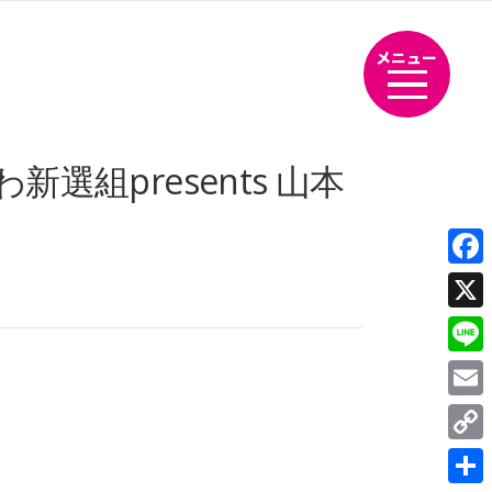
メニュー
選組presents 山本
Fac
X
Line
Emai
Cop
Link