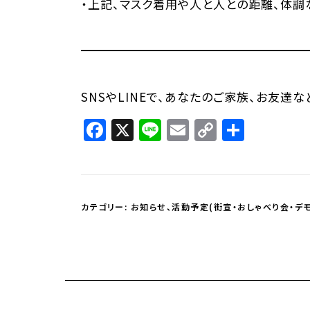
・上記、マスク着用や人と人との距離、体調
SNSやLINEで、あなたのご家族、お友達
Facebook
X
Line
Email
Copy
共
Link
有
カテゴリー:
お知らせ
、
活動予定(街宣・おしゃべり会・デモ