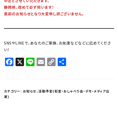
中止とさせていただきます。
静岡県、改めて必ず伺います！
直前のお知らせとなり大変申し訳ございません。
SNSやLINEで、あなたのご家族、お友達などなどに広めてくださ
い！
Facebook
X
Line
Email
Copy
共
Link
有
カテゴリー:
お知らせ
、
活動予定(街宣・おしゃべり会・デモ・メディア出
演)