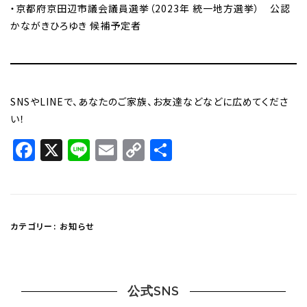
・京都府京田辺市議会議員選挙（2023年 統一地方選挙） 公認
かながきひろゆき 候補予定者
SNSやLINEで、あなたのご家族、お友達などなどに広めてくださ
い！
Facebook
X
Line
Email
Copy
共
Link
有
カテゴリー:
お知らせ
公式SNS