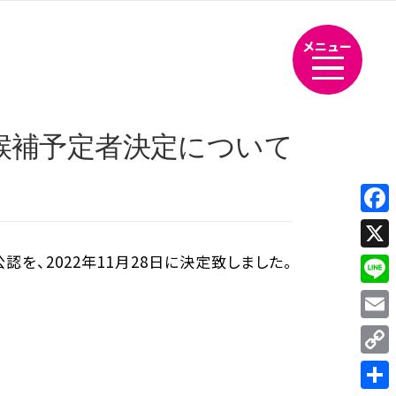
メニュー
候補予定者決定について
Fac
、2022年11月28日に決定致しました。
X
Line
Emai
Cop
Link