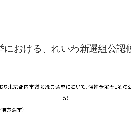
挙における、れいわ新選組公認
り東京都内市議会議員選挙において、候補予定者1名の公認を
記
一地方選挙）