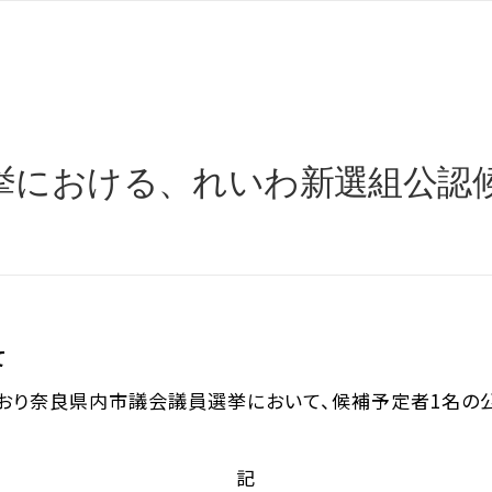
挙における、れいわ新選組公認
て
り奈良県内市議会議員選挙において、候補予定者1名の公認
記