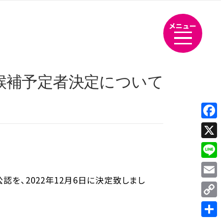
メニュー
候補予定者決定について
Fac
X
Line
を、2022年12月6日に決定致しまし
Emai
Cop
Link