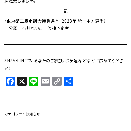
決定致しました。
記
・東京都三鷹市議会議員選挙（2023年 統一地方選挙）
公認 石井れいこ 候補予定者
SNSやLINEで、あなたのご家族、お友達などなどに広めてくださ
い！
Facebook
X
Line
Email
Copy
共
Link
有
カテゴリー:
お知らせ