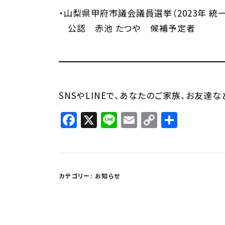
・山梨県甲府市議会議員選挙（2023年 統
公認 赤池 たつや 候補予定者
SNSやLINEで、あなたのご家族、お友達
Facebook
X
Line
Email
Copy
共
Link
有
カテゴリー:
お知らせ