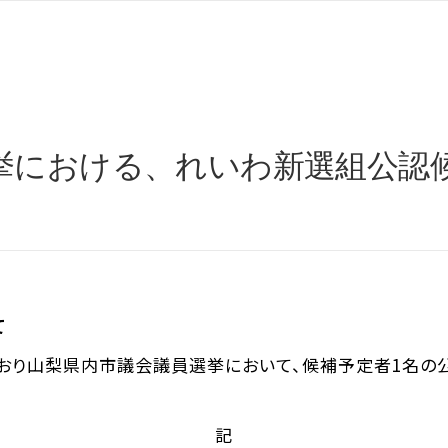
挙における、れいわ新選組公認
て
り山梨県内市議会議員選挙において、候補予定者1名の公認を
記