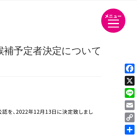
メニュー
候補予定者決定について
Fac
X
Line
、2022年12月13日に決定致しまし
Emai
Cop
Link