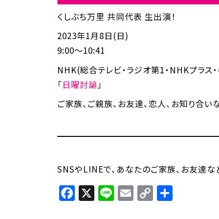
くしぶち万里 共同代表 生出演！
2023年1月8日(日)
9:00～10:41
NHK(総合テレビ・ラジオ第1・NHKプラス・
「
日曜討論
」
ご家族、ご親族、お友達、恋人、お知り合い
SNSやLINEで、あなたのご家族、お友達
Facebook
X
Line
Email
Copy
共
Link
有