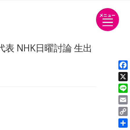
メニュー
代表 NHK日曜討論 生出
Fac
X
Line
Emai
Cop
Link