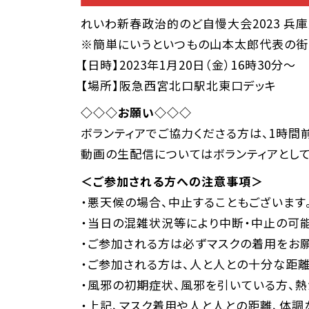
れいわ新春政治的のど自慢大会2023 兵庫
※簡単にいうといつもの山本太郎代表の街
【日時】2023年1月20日（金）16時30分～
【場所】阪急西宮北口駅北東口デッキ
◇◇◇お願い◇◇◇
ボランティアでご協力くださる方は、1時間
動画の生配信についてはボランティアとして
＜ご参加される方への注意事項＞
・悪天候の場合、中止することもございます
・当日の混雑状況等により中断・中止の可能
・ご参加される方は必ずマスクの着用をお願
・ご参加される方は、人と人との十分な距離
・風邪の初期症状、風邪を引いている方、熱
・上記、マスク着用や人と人との距離、体調