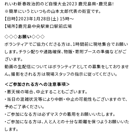
れいわ新春政治的のど自慢大会2023 鹿児島県・鹿児島！
※簡単にいうといつもの山本太郎代表の街宣です。
【日時】2023年1月28日(土) 15時～
【場所】鹿児島中央駅東口駅前広場
◇◇◇お願い◇◇◇
ボランティアでご協力くださる方は、1時間前に現地集合でお願い
します。チラシ配りや通路確保、物販・寄附ブースの準備などがご
ざいます。
動画の生配信についてはボランティアとしての募集をしておりませ
ん。撮影をされる方は現場スタッフの指示に従ってください。
＜ご参加される方への注意事項＞
・悪天候の場合、中止することもございます。
・当日の混雑状況等により中断・中止の可能性もございますので、
予めご了承ください。
・ご参加になる方は必ずマスクの着用をお願いいたします。
・ご参加になる方は、人と人との十分な距離を保つようお願いいた
します。