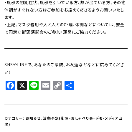
・風邪の初期症状、風邪を引いている方、熱が出ている方、その他
体調がすぐれない方はご参加をお控えくださるようお願いいたし
ます。
・上記、マスク着用や人と人との距離、体調などについては、安全
で円滑な街頭演説会のご参加・運営にご協力ください。
SNSやLINEで、あなたのご家族、お友達などなどに広めてくださ
い！
Facebook
X
Line
Email
Copy
共
Link
有
カテゴリー:
お知らせ
、
活動予定(街宣・おしゃべり会・デモ・メディア出
演)