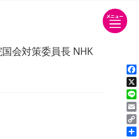
メニュー
院国会対策委員長 NHK
Fac
X
Line
Emai
Cop
Link