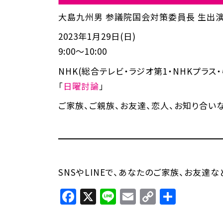
大島九州男 参議院国会対策委員長 生出演
2023年1月29日(日)
9:00～10:00
NHK(総合テレビ・ラジオ第1・NHKプラス・
「
日曜討論
」
ご家族、ご親族、お友達、恋人、お知り合い
SNSやLINEで、あなたのご家族、お友達
Facebook
X
Line
Email
Copy
共
Link
有