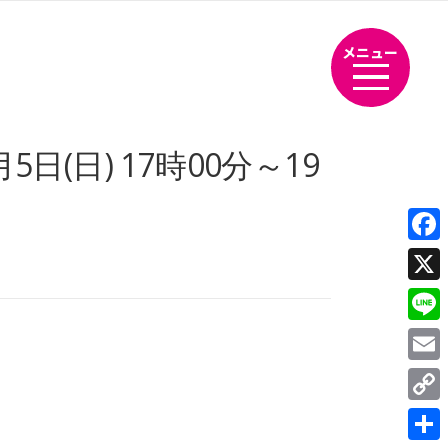
メニュー
日(日) 17時00分～19
Fac
X
Line
Emai
Cop
Link