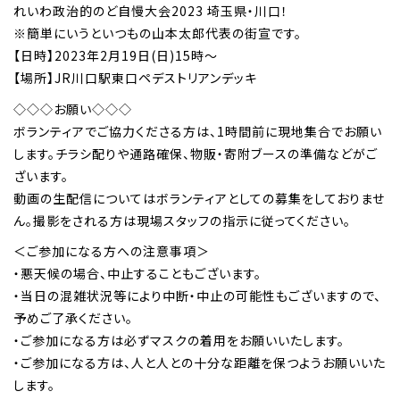
れいわ政治的のど自慢大会2023 埼玉県・川口！
※簡単にいうといつもの山本太郎代表の街宣です。
【日時】2023年2月19日(日)15時～
【場所】JR川口駅東口ペデストリアンデッキ
◇◇◇お願い◇◇◇
ボランティアでご協力くださる方は、1時間前に現地集合でお願い
します。チラシ配りや通路確保、物販・寄附ブースの準備などがご
ざいます。
動画の生配信についてはボランティアとしての募集をしておりませ
ん。撮影をされる方は現場スタッフの指示に従ってください。
＜ご参加になる方への注意事項＞
・悪天候の場合、中止することもございます。
・当日の混雑状況等により中断・中止の可能性もございますので、
予めご了承ください。
・ご参加になる方は必ずマスクの着用をお願いいたします。
・ご参加になる方は、人と人との十分な距離を保つようお願いいた
します。