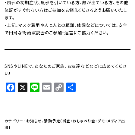
・風邪の初期症状、風邪を引いている方、熱が出ている方、その他
体調がすぐれない方はご参加をお控えくださるようお願いいたし
ます。
・上記、マスク着用や人と人との距離、体調などについては、安全
で円滑な街頭演説会のご参加・運営にご協力ください。
SNSやLINEで、あなたのご家族、お友達などなどに広めてくださ
い！
Facebook
X
Line
Email
Copy
共
Link
有
カテゴリー:
お知らせ
、
活動予定(街宣・おしゃべり会・デモ・メディア出
演)