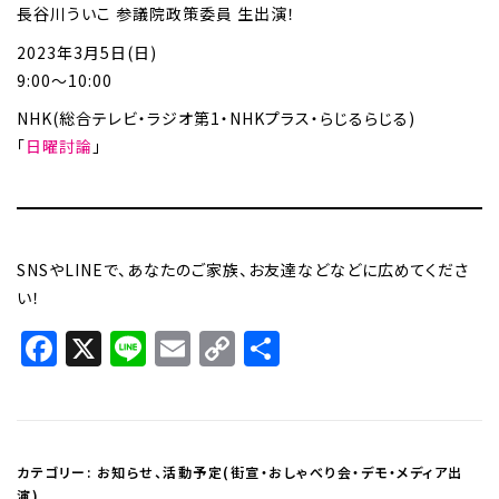
長谷川ういこ 参議院政策委員 生出演！
2023年3月5日(日)
9:00～10:00
NHK(総合テレビ・ラジオ第1・NHKプラス・らじるらじる)
「
日曜討論
」
SNSやLINEで、あなたのご家族、お友達などなどに広めてくださ
い！
Facebook
X
Line
Email
Copy
共
Link
有
カテゴリー:
お知らせ
、
活動予定(街宣・おしゃべり会・デモ・メディア出
演)