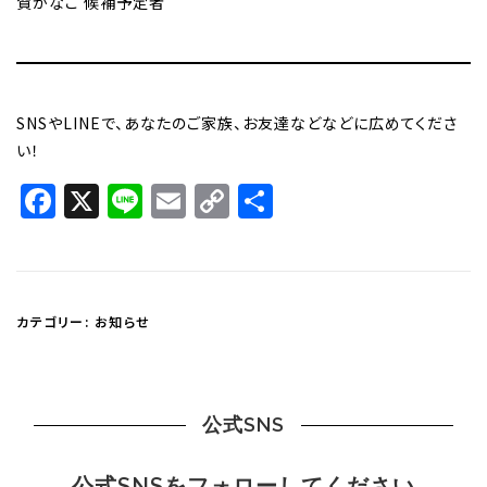
賀かなこ 候補予定者
SNSやLINEで、あなたのご家族、お友達などなどに広めてくださ
い！
Facebook
X
Line
Email
Copy
共
Link
有
カテゴリー:
お知らせ
公式SNS
公式SNSをフォローしてください