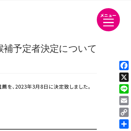
メニュー
候補予定者決定について
Fac
を、2023年3月8日に決定致しました。
X
Line
Emai
Cop
Link