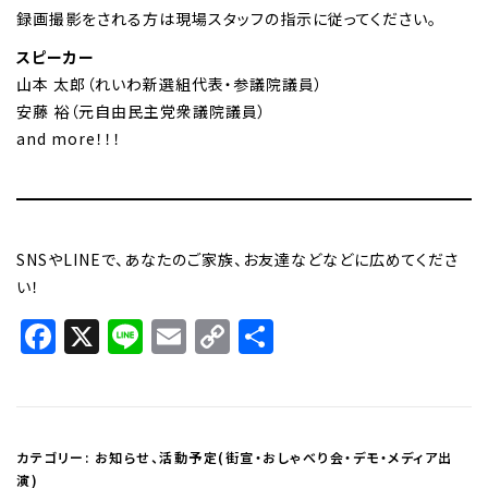
録画撮影をされる方は現場スタッフの指示に従ってください。
スピーカー
山本 太郎（れいわ新選組代表・参議院議員）
安藤 裕（元自由民主党衆議院議員）
and more！！！
SNSやLINEで、あなたのご家族、お友達などなどに広めてくださ
い！
Facebook
X
Line
Email
Copy
共
Link
有
カテゴリー:
お知らせ
、
活動予定(街宣・おしゃべり会・デモ・メディア出
演)