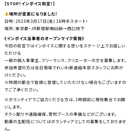
【STOP！インボイス街宣！】
場所が変更になりました！
日時：2023年3月17日(金) 16時半スタート！
場所：東京都・JR新宿駅
南口前
→西口地下
《インボイス当事者のオープンマイク実施》
今回の街宣ではインボイスに関する想いをステージ上でお話しい
ただける
一般の個人事業主、フリーランス、クリエーターの方を募集します。
参加希望の方は当日現場でれいわ新選組本部スタッフにお声が
けください。
※時間の都合で皆様に登壇していただけない場合もございますの
でご了承ください。
※ボランティアでご協力くださる方は、1時間前に現地集合でお願
いします。
チラシ配りや通路確保、寄附ブースの準備などがございます。
動画の生配信についてはボランティアとしての募集をしておりませ
ん。