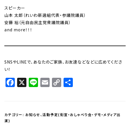
スピーカー
山本 太郎（れいわ新選組代表・参議院議員）
安藤 裕（元自由民主党衆議院議員）
and more！！！
SNSやLINEで、あなたのご家族、お友達などなどに広めてくださ
い！
Facebook
X
Line
Email
Copy
共
Link
有
カテゴリー:
お知らせ
、
活動予定(街宣・おしゃべり会・デモ・メディア出
演)