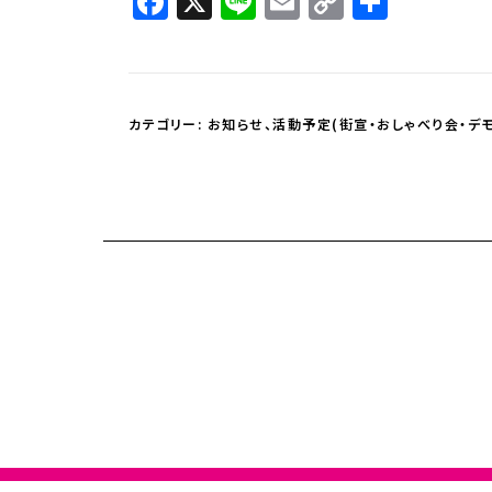
Facebook
X
Line
Email
Copy
共
Link
有
カテゴリー:
お知らせ
、
活動予定(街宣・おしゃべり会・デモ