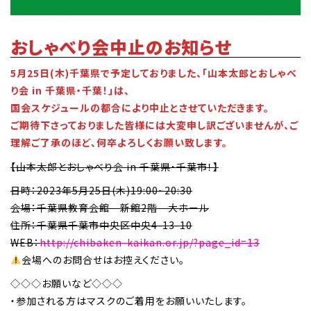
おしゃべり会中止のお知らせ
5月25日(木)千葉県で予定しておりました、「山本太郎とおしゃべ
り会 in 千葉県・千葉！」は、
国会スケジュールの都合により中止とさせていただきます。
ご期待下さっておりました皆様には大変申し訳ございませんが、ご
理解ご了承のほど、何卒よろしくお願い致します。
【山本太郎とおしゃべり会 in 千葉県・千葉市！】
日時：2023年5月25日(木)19:00~20:30
会場：千葉県教育会館 新館2階 大ホール
住所：千葉県千葉市中央区中央4-13-10
WEB：
http://chibaken-kaikan.or.jp/?page_id=13
会場へのお問合せはお控えください。
◇◇◇お願いなど◇◇◇
・参加される方はマスクのご着用をお願いいたします。