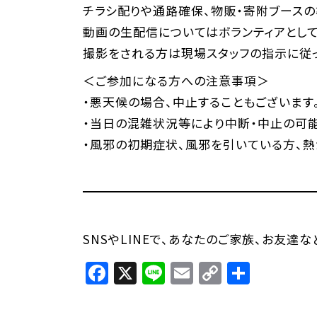
チラシ配りや通路確保、物販・寄附ブースの
動画の生配信についてはボランティアとして
撮影をされる方は現場スタッフの指示に従っ
＜ご参加になる方への注意事項＞
・悪天候の場合、中止することもございます
・当日の混雑状況等により中断・中止の可能
・風邪の初期症状、風邪を引いている方、熱
SNSやLINEで、あなたのご家族、お友達
Facebook
X
Line
Email
Copy
共
Link
有