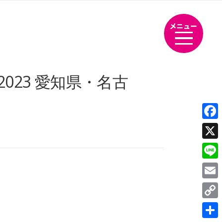
メニュー
023 愛知県・名古
Fac
X
Line
Emai
Cop
Link