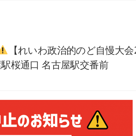
【れいわ政治的のど自慢大会2
屋駅桜通口 名古屋駅交番前