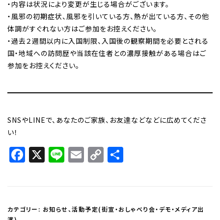
・内容は状況により変更が生じる場合がございます。
・風邪の初期症状、風邪を引いている方、熱が出ている方、その他
体調がすぐれない方はご参加をお控えください。
・過去２週間以内に入国制限、入国後の観察期間を必要とされる
国・地域への訪問歴や当該在住者との濃厚接触がある場合はご
参加をお控えください。
SNSやLINEで、あなたのご家族、お友達などなどに広めてくださ
い！
Facebook
X
Line
Email
Copy
共
Link
有
カテゴリー:
お知らせ
、
活動予定(街宣・おしゃべり会・デモ・メディア出
演)