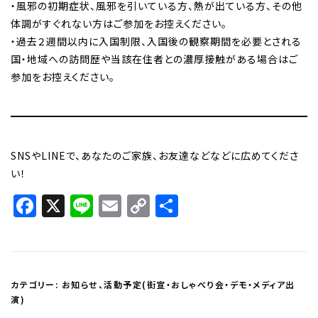
・風邪の初期症状、風邪を引いている方、熱が出ている方、その他
体調がすぐれない方はご参加をお控えください。
・過去２週間以内に入国制限、入国後の観察期間を必要とされる
国・地域への訪問歴や当該在住者との濃厚接触がある場合はご
参加をお控えください。
SNSやLINEで、あなたのご家族、お友達などなどに広めてくださ
い！
Facebook
X
Line
Email
Copy
共
Link
有
カテゴリー:
お知らせ
、
活動予定(街宣・おしゃべり会・デモ・メディア出
演)