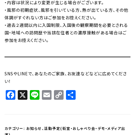
・内容は状況により変更が生じる場合がございます。
・風邪の初期症状、風邪を引いている方、熱が出ている方、その他
体調がすぐれない方はご参加をお控えください。
・過去２週間以内に入国制限、入国後の観察期間を必要とされる
国・地域への訪問歴や当該在住者との濃厚接触がある場合はご
参加をお控えください。
SNSやLINEで、あなたのご家族、お友達などなどに広めてくださ
い！
Facebook
X
Line
Email
Copy
共
Link
有
カテゴリー:
お知らせ
、
活動予定(街宣・おしゃべり会・デモ・メディア出
演)