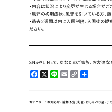
・内容は状況により変更が生じる場合がご
・風邪の初期症状、風邪を引いている方、
・過去２週間以内に入国制限、入国後の観
ださい。
SNSやLINEで、あなたのご家族、お友達
Facebook
X
Line
Email
Copy
共
Link
有
カテゴリー:
お知らせ
、
活動予定(街宣・おしゃべり会・デモ