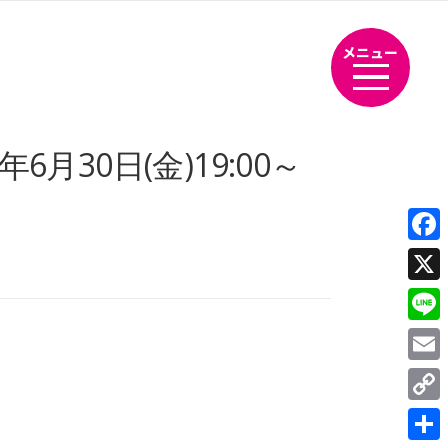
メニュー
月30日(金)19:00～
Fac
X
Line
Emai
Cop
Link