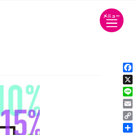
メニュー
Fac
X
Line
Emai
Cop
Link