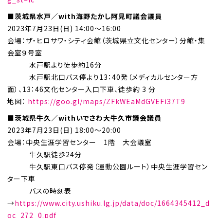
■茨城県水戸／with海野たかし阿見町議会議員
2023年7月23日(日) 14:00～16:00
会場：ザ・ヒロサワ・シティ会館（茨城県立文化センター）分館・集
会室９号室
水戸駅より徒歩約16分
水戸駅北口バス停より13：40発（メディカルセンター方
面）、13：46文化センター入口下車、徒歩約 3 分
地図：
https://goo.gl/maps/ZFkWEaMdGVEFi37T9
■茨城県牛久／withいでさわ大牛久市議会議員
2023年7月23日(日) 18:00～20:00
会場：中央生涯学習センター 1階 大会議室
牛久駅徒歩24分
牛久駅東口バス停発（運動公園ルート）中央生涯学習セン
ター下車
バスの時刻表
→
https://www.city.ushiku.lg.jp/data/doc/1664345412_d
oc_272_0.pdf