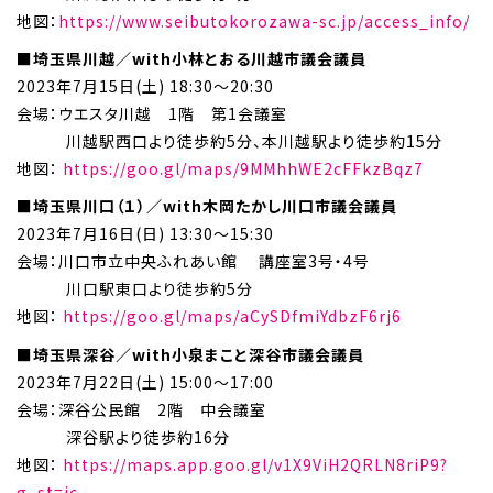
地図：
https://www.seibutokorozawa-sc.jp/access_info/
■埼玉県川越／with小林とおる川越市議会議員
2023年7月15日(土) 18:30～20:30
会場：ウエスタ川越 1階 第1会議室
川越駅西口より徒歩約5分、本川越駅より徒歩約15分
地図：
https://goo.gl/maps/9MMhhWE2cFFkzBqz7
■埼玉県川口（１）／with木岡たかし川口市議会議員
2023年7月16日(日) 13:30～15:30
会場：川口市立中央ふれあい館 講座室3号・4号
川口駅東口より徒歩約5分
地図：
https://goo.gl/maps/aCySDfmiYdbzF6rj6
■埼玉県深谷／with小泉まこと深谷市議会議員
2023年7月22日(土) 15:00～17:00
会場：深谷公民館 2階 中会議室
深谷駅より徒歩約16分
地図：
https://maps.app.goo.gl/v1X9ViH2QRLN8riP9?
g_st=ic