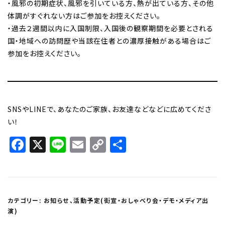
・風邪の初期症状、風邪を引いている方、熱が出ている方、その他
体調がすぐれない方はご参加をお控えください。
・過去２週間以内に入国制限、入国後の観察期間を必要とされる
国・地域への訪問歴や当該在住者との濃厚接触がある場合はご
参加をお控えください。
SNSやLINEで、あなたのご家族、お友達などなどに広めてくださ
い！
Facebook
X
Line
Email
Copy
共
Link
有
カテゴリー:
お知らせ
、
活動予定(街宣・おしゃべり会・デモ・メディア出
演)