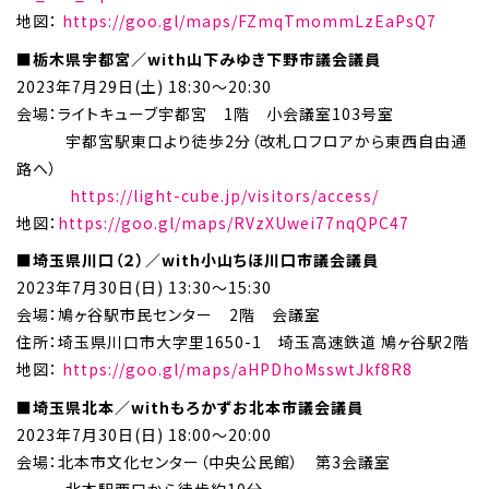
地図：
https://goo.gl/maps/FZmqTmommLzEaPsQ7
■栃木県宇都宮／with山下みゆき下野市議会議員
2023年7月29日(土) 18:30～20:30
会場：ライトキューブ宇都宮 1階 小会議室103号室
宇都宮駅東口より徒歩2分（改札口フロアから東西自由通
路へ）
https://light-cube.jp/visitors/access/
地図：
https://goo.gl/maps/RVzXUwei77nqQPC47
■埼玉県川口（２）／with小山ちほ川口市議会議員
2023年7月30日(日) 13:30～15:30
会場：鳩ヶ谷駅市民センター 2階 会議室
住所：埼玉県川口市大字里1650-1 埼玉高速鉄道 鳩ヶ谷駅2階
地図：
https://goo.gl/maps/aHPDhoMsswtJkf8R8
■埼玉県北本／withもろかずお北本市議会議員
2023年7月30日(日) 18:00～20:00
会場：北本市文化センター（中央公民館） 第3会議室
北本駅西口から徒歩約10分