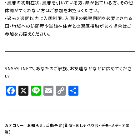
・風邪の初期症状、風邪を引いている方、熱が出ている方、その他
体調がすぐれない方はご参加をお控えください。
・過去２週間以内に入国制限、入国後の観察期間を必要とされる
国・地域への訪問歴や当該在住者との濃厚接触がある場合はご
参加をお控えください。
SNSやLINEで、あなたのご家族、お友達などなどに広めてくださ
い！
Facebook
X
Line
Email
Copy
共
Link
有
カテゴリー:
お知らせ
、
活動予定(街宣・おしゃべり会・デモ・メディア出
演)