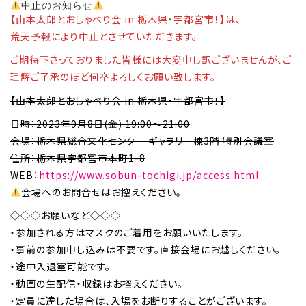
中止のお知らせ
【山本太郎とおしゃべり会 in 栃木県・宇都宮市！】は、
荒天予報により中止とさせていただきます。
ご期待下さっておりました皆様には大変申し訳ございませんが、ご
理解ご了承のほど何卒よろしくお願い致します。
【山本太郎とおしゃべり会 in 栃木県・宇都宮市！】
日
時：2023年9月8日(金) 19:00～21:00
会場：栃木県総合文化センター ギャラリー棟3階 特別会議室
住所：栃木県宇都宮市本町1-8
WEB：
https://www.sobun-tochigi.jp/access.html
会場へのお問合せはお控えください。
◇◇◇お願いなど◇◇◇
・参加される方はマスクのご着用をお願いいたします。
・事前の参加申し込みは不要です。直接会場にお越しください。
・途中入退室可能です。
・動画の生配信・収録はお控えください。
・定員に達した場合は、入場をお断りすることがございます。