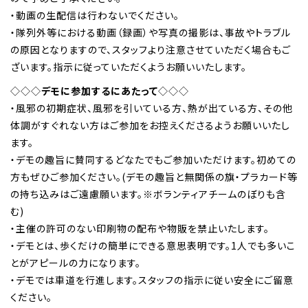
・動画の生配信は行わないでください。
・隊列外等における動画（録画）や写真の撮影は、事故やトラブル
の原因となりますので、スタッフより注意させていただく場合もご
ざいます。指示に従っていただくようお願いいたします。
◇◇◇
デモに参加するにあたって
◇◇◇
・風邪の初期症状、風邪を引いている方、熱が出ている方、その他
体調がすぐれない方はご参加をお控えくださるようお願いいたし
ます。
・デモの趣旨に賛同するどなたでもご参加いただけます。初めての
方もぜひご参加ください。(デモの趣旨と無関係の旗・プラカード等
の持ち込みはご遠慮願います。※ボランティアチームのぼりも含
む)
・主催の許可のない印刷物の配布や物販を禁止いたします。
・デモとは、歩くだけの簡単にできる意思表明です。1人でも多いこ
とがアピールの力になります。
・デモでは車道を行進します。スタッフの指示に従い安全にご留意
ください。