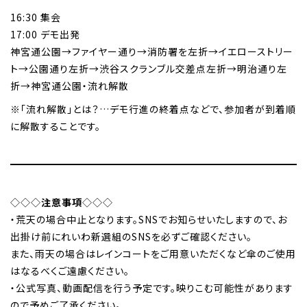
16:30 集会
17:00 デモ出発
神宮通公園→ファイヤー通り→消防署を左折→イエローストリー
ト→公園通り左折→渋谷スクランブル交差点左折→明治通り左
折→神宮通公園・流れ解散
※「流れ解散」とは？…デモ行進の終着点などで、参加者が到着順
に解散することです。
◇◇◇
注意事項
◇◇◇
・荒天の場合中止となります。SNSでお知らせいたしますので、お
出掛け前にれいわ新選組のSNSを必ずご確認ください。
また、雨天の場合はレインコートをご用意いただくなど傘のご使用
はなるべくご遠慮ください。
・公式写真、動画配信を行う予定です。映りこむ可能性があります
ので予めご了承ください。