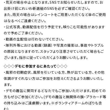
・荒天の場合中止となります。SNSでお知らせいたしますので、お
出掛け前にれいわ新選組のSNSを必ずご確認ください。
また、雨天の場合はレインコートをご用意いただくなど傘のご使用
はなるべくご遠慮ください。
・公式写真、動画配信を行う予定です。映りこむ可能性があります
ので予めご了承ください。
・動画の生配信は行わないでください。
・隊列外等における動画（録画）や写真の撮影は、事故やトラブル
の原因となりますので、スタッフより注意させていただく場合もご
ざいます。指示に従っていただくようお願いいたします。
◇◇◇
デモに参加するにあたって
◇◇◇
・風邪の初期症状、風邪を引いている方、熱が出ている方、その他
体調がすぐれない方はご参加をお控えくださるようお願いいたし
ます。
・デモの趣旨に賛同するどなたでもご参加いただけます。初めての
方もぜひご参加ください。(デモの趣旨と無関係の旗・プラカード等
の持ち込みはご遠慮願います。※ボランティアチームのぼりも含
む)