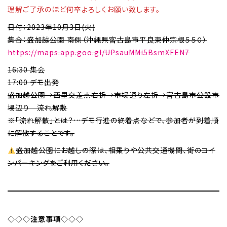
理解ご了承のほど何卒よろしくお願い致します。
日付：2023年10月3日(火)
集合：盛加越公園 南側（沖縄県宮古島市平良東仲宗根５５０）
https://maps.app.goo.gl/UPsauMMi5BsmXFEN7
16:30 集会
17:00 デモ出発
盛加越公園→西里交差点右折→市場通り左折→宮古島市公設市
場辺り 流れ解散
※「流れ解散」とは？…デモ行進の終着点などで、参加者が到着順
に解散することです。
盛加越公園にお越しの際は、相乗りや公共交通機関、街のコイ
ンパーキングをご利用ください。
◇◇◇
注意事項
◇◇◇