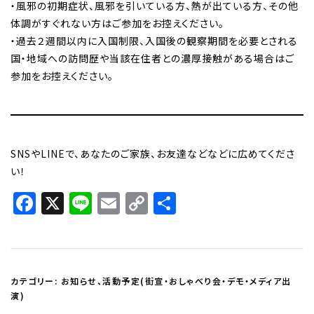
・風邪の初期症状、風邪を引いている方、熱が出ている方、その他
体調がすぐれない方はご参加をお控えください。
・過去２週間以内に入国制限、入国後の観察期間を必要とされる
国・地域への訪問歴や当該在住者との濃厚接触がある場合はご
参加をお控えください。
SNSやLINEで、あなたのご家族、お友達などなどに広めてくださ
い！
Facebook
X
Line
Email
Copy
共
Link
有
カテゴリー:
お知らせ
、
活動予定(街宣・おしゃべり会・デモ・メディア出
演)