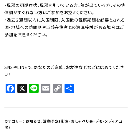
・風邪の初期症状、風邪を引いている方、熱が出ている方、その他
体調がすぐれない方はご参加をお控えください。
・過去２週間以内に入国制限、入国後の観察期間を必要とされる
国・地域への訪問歴や当該在住者との濃厚接触がある場合はご
参加をお控えください。
SNSやLINEで、あなたのご家族、お友達などなどに広めてくださ
い！
Facebook
X
Line
Email
Copy
共
Link
有
カテゴリー:
お知らせ
、
活動予定(街宣・おしゃべり会・デモ・メディア出
演)