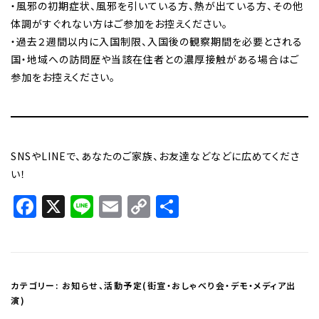
・風邪の初期症状、風邪を引いている方、熱が出ている方、その他
体調がすぐれない方はご参加をお控えください。
・過去２週間以内に入国制限、入国後の観察期間を必要とされる
国・地域への訪問歴や当該在住者との濃厚接触がある場合はご
参加をお控えください。
SNSやLINEで、あなたのご家族、お友達などなどに広めてくださ
い！
Facebook
X
Line
Email
Copy
共
Link
有
カテゴリー:
お知らせ
、
活動予定(街宣・おしゃべり会・デモ・メディア出
演)