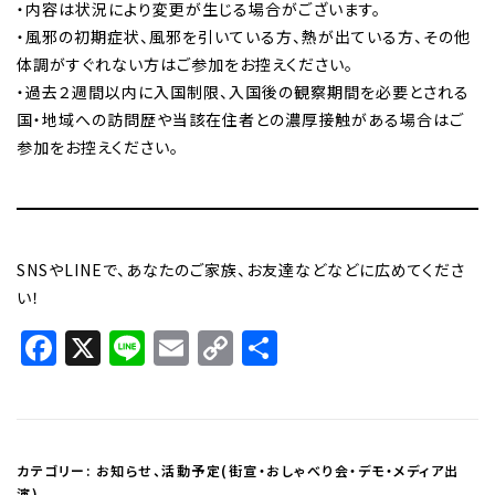
・内容は状況により変更が生じる場合がございます。
・風邪の初期症状、風邪を引いている方、熱が出ている方、その他
体調がすぐれない方はご参加をお控えください。
・過去２週間以内に入国制限、入国後の観察期間を必要とされる
国・地域への訪問歴や当該在住者との濃厚接触がある場合はご
参加をお控えください。
SNSやLINEで、あなたのご家族、お友達などなどに広めてくださ
い！
Facebook
X
Line
Email
Copy
共
Link
有
カテゴリー:
お知らせ
、
活動予定(街宣・おしゃべり会・デモ・メディア出
演)