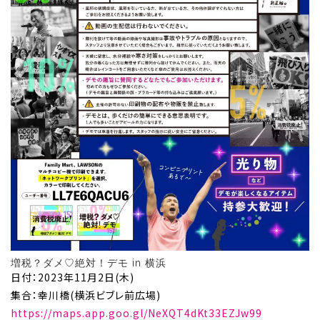
増税？ダメ♡絶対！デモ in 横浜
日付：2023年11月2日(木)
集合：幸川橋(横浜ビブレ前広場)
https://maps.app.goo.gl/NeXQT4dKt33EZJw99