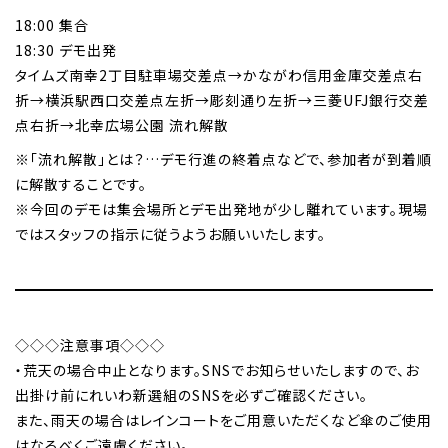
18:00 集合
18:30 デモ出発
タイムズ南幸2丁目駐車場交差点→かながわ信用金庫交差点右
折→横浜駅西口交差点左折→彫刻通り左折→三菱UFJ銀行交差
点右折→北幸広場公園 流れ解散
※「流れ解散」とは？…デモ行進の終着点などで、参加者が到着順
に解散することです。
※今回のデモは集会場所とデモ出発地が少し離れています。現場
ではスタッフの指示に従うようお願いいたします。
◇◇◇注意事項◇◇◇
・荒天の場合中止となります。SNSでお知らせいたしますので、お
出掛け前にれいわ新選組のSNSを必ずご確認ください。
また、雨天の場合はレインコートをご用意いただくなど傘のご使用
はなるべくご遠慮ください。