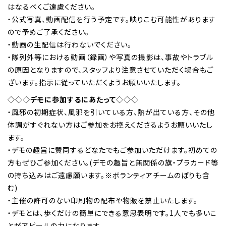
はなるべくご遠慮ください。
・公式写真、動画配信を行う予定です。映りこむ可能性があります
ので予めご了承ください。
・動画の生配信は行わないでください。
・隊列外等における動画（録画）や写真の撮影は、事故やトラブル
の原因となりますので、スタッフより注意させていただく場合もご
ざいます。指示に従っていただくようお願いいたします。
◇◇◇
デモに参加するにあたって
◇◇◇
・風邪の初期症状、風邪を引いている方、熱が出ている方、その他
体調がすぐれない方はご参加をお控えくださるようお願いいたし
ます。
・デモの趣旨に賛同するどなたでもご参加いただけます。初めての
方もぜひご参加ください。(デモの趣旨と無関係の旗・プラカード等
の持ち込みはご遠慮願います。※ボランティアチームのぼりも含
む)
・主催の許可のない印刷物の配布や物販を禁止いたします。
・デモとは、歩くだけの簡単にできる意思表明です。1人でも多いこ
とがアピールの力になります。