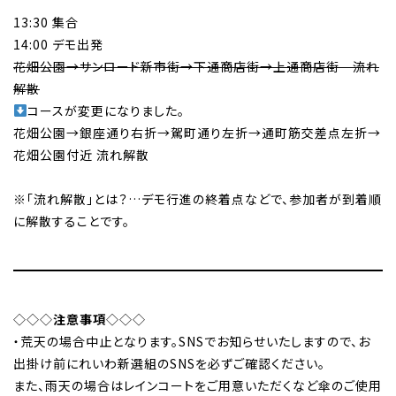
13:30 集合
14:00 デモ出発
花畑公園→サンロード新市街→下通商店街→上通商店街 流れ
解散
コースが変更になりました。
花畑公園→銀座通り右折→駕町通り左折→通町筋交差点左折→
花畑公園付近 流れ解散
※「流れ解散」とは？…デモ行進の終着点などで、参加者が到着順
に解散することです。
◇◇◇
注意事項
◇◇◇
・荒天の場合中止となります。SNSでお知らせいたしますので、お
出掛け前にれいわ新選組のSNSを必ずご確認ください。
また、雨天の場合はレインコートをご用意いただくなど傘のご使用