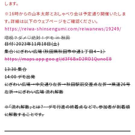
します。
※16時からの山本太郎とおしゃべり会は予定通り開催いたしま
す。詳細は以下のウェブページをご確認ください。
https://reiwa-shinsengumi.com/reiwanews/19249/
増税？ダメ♡絶対！デモ in 秋田
日付：2023年11月18日(土)
集合：にぎわい広場（秋田県秋田市中通１丁目４−１）
https://maps.app.goo.gl/d3F6BxD2RD1QunoE8
13:30 集合
14:00 デモ出発
にぎわい広場→中央通り左折→秋田駅前交差点左折→県道26号
左折→にぎわい広場 流れ解散
※「流れ解散」とは？…デモ行進の終着点などで、参加者が到着順
に解散することです。