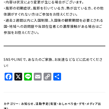
・内容は状況により変更が生じる場合がございます。
・風邪の初期症状、風邪を引いている方、熱が出ている方、その他
体調がすぐれない方はご参加をお控えください。
・過去２週間以内に入国制限、入国後の観察期間を必要とされる
国・地域への訪問歴や当該在住者との濃厚接触がある場合はご
参加をお控えください。
SNSやLINEで、あなたのご家族、お友達などなどに広めてくださ
い！
Facebook
X
Line
Email
Copy
共
Link
有
カテゴリー:
お知らせ
、
活動予定(街宣・おしゃべり会・デモ・メディア出
演)