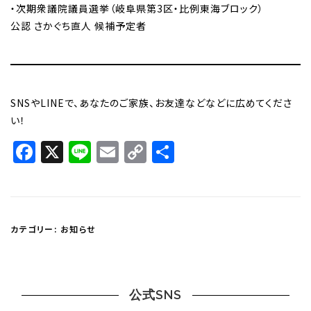
・次期衆議院議員選挙（岐阜県第3区・比例東海ブロック）
公認 さかぐち直人 候補予定者
SNSやLINEで、あなたのご家族、お友達などなどに広めてくださ
い！
Facebook
X
Line
Email
Copy
共
Link
有
カテゴリー:
お知らせ
公式SNS