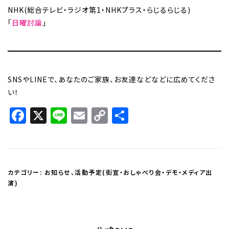
NHK(総合テレビ・ラジオ第1・NHKプラス・らじるらじる)
「
日曜討論
」
SNSやLINEで、あなたのご家族、お友達などなどに広めてくださ
い！
Facebook
X
Line
Email
Copy
共
Link
有
カテゴリー:
お知らせ
、
活動予定(街宣・おしゃべり会・デモ・メディア出
演)