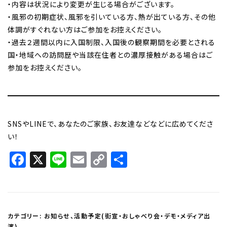
・内容は状況により変更が生じる場合がございます。
・風邪の初期症状、風邪を引いている方、熱が出ている方、その他
体調がすぐれない方はご参加をお控えください。
・過去２週間以内に入国制限、入国後の観察期間を必要とされる
国・地域への訪問歴や当該在住者との濃厚接触がある場合はご
参加をお控えください。
SNSやLINEで、あなたのご家族、お友達などなどに広めてくださ
い！
Facebook
X
Line
Email
Copy
共
Link
有
カテゴリー:
お知らせ
、
活動予定(街宣・おしゃべり会・デモ・メディア出
演)