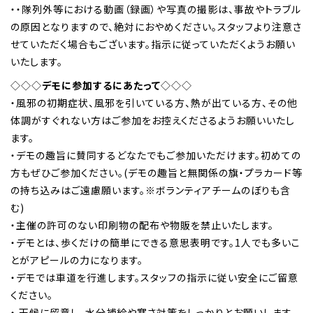
・・隊列外等における動画（録画）や写真の撮影は、事故やトラブル
の原因となりますので、絶対におやめください。スタッフより注意さ
せていただく場合もございます。指示に従っていただくようお願い
いたします。
◇◇◇
デモに参加するにあたって
◇◇◇
・風邪の初期症状、風邪を引いている方、熱が出ている方、その他
体調がすぐれない方はご参加をお控えくださるようお願いいたし
ます。
・デモの趣旨に賛同するどなたでもご参加いただけます。初めての
方もぜひご参加ください。(デモの趣旨と無関係の旗・プラカード等
の持ち込みはご遠慮願います。※ボランティアチームのぼりも含
む)
・主催の許可のない印刷物の配布や物販を禁止いたします。
・デモとは、歩くだけの簡単にできる意思表明です。1人でも多いこ
とがアピールの力になります。
・デモでは車道を行進します。スタッフの指示に従い安全にご留意
ください。
・ 天候に留意し、水分補給や寒さ対策をしっかりとお願いします。