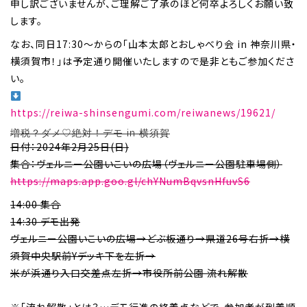
申し訳ございませんが、ご理解ご了承のほど何卒よろしくお願い致
します。
なお、同日17:30〜からの「山本太郎とおしゃべり会 in 神奈川県・
横須賀市！」は予定通り開催いたしますので是非ともご参加くださ
い。
https://reiwa-shinsengumi.com/reiwanews/19621/
増税？ダメ♡絶対！デモ in 横須賀
日付：2024年2月25日(日)
集合：ヴェルニー公園いこいの広場（ヴェルニー公園駐車場側）
https://maps.app.goo.gl/chYNumBqvsnHfuvS6
14:00 集合
14:30 デモ出発
ヴェルニー公園いこいの広場→どぶ板通り→県道26号右折→横
須賀中央駅前Yデッキ下を左折→
米が浜通り入口交差点左折→市役所前公園 流れ解散
※「流れ解散」とは？…デモ行進の終着点などで、参加者が到着順